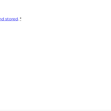
nd stored
.
*