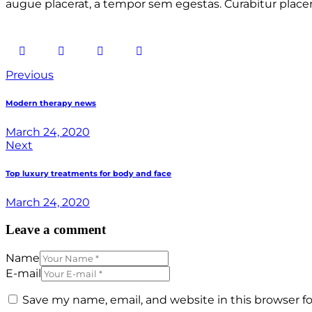
augue placerat, a tempor sem egestas. Curabitur placera
Post
Previous
navigation
Modern therapy news
March 24, 2020
Next
Top luxury treatments for body and face
March 24, 2020
Leave a comment
Name
E-mail
Save my name, email, and website in this browser f