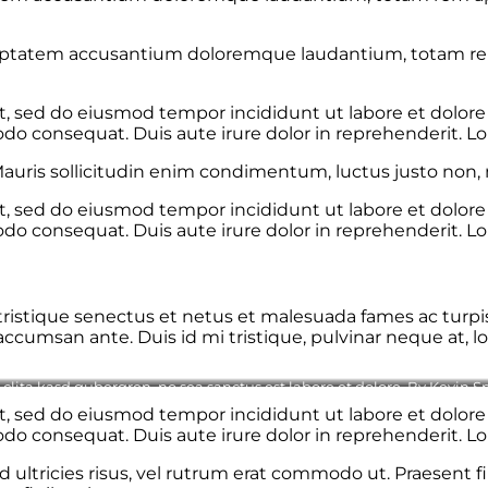
voluptatem accusantium doloremque laudantium, totam rem
lit, sed do eiusmod tempor incididunt ut labore et dolo
odo consequat. Duis aute irure dolor in reprehenderit. Lo
auris sollicitudin enim condimentum, luctus justo non, m
lit, sed do eiusmod tempor incididunt ut labore et dolo
odo consequat. Duis aute irure dolor in reprehenderit. Lo
istique senectus et netus et malesuada fames ac turpis e
cumsan ante. Duis id mi tristique, pulvinar neque at, lob
 clita kasd gubergren, no sea sanctus est labore et dolore. By
Kevin S
lit, sed do eiusmod tempor incididunt ut labore et dolo
odo consequat. Duis aute irure dolor in reprehenderit. Lo
nd ultricies risus, vel rutrum erat commodo ut. Praesent