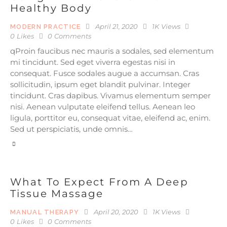
Healthy Body
April 21, 2020
1K
Views
MODERN PRACTICE
0
Likes
0
Comments
qProin faucibus nec mauris a sodales, sed elementum
mi tincidunt. Sed eget viverra egestas nisi in
consequat. Fusce sodales augue a accumsan. Cras
sollicitudin, ipsum eget blandit pulvinar. Integer
tincidunt. Cras dapibus. Vivamus elementum semper
nisi. Aenean vulputate eleifend tellus. Aenean leo
ligula, porttitor eu, consequat vitae, eleifend ac, enim.
Sed ut perspiciatis, unde omnis…
What To Expect From A Deep
Tissue Massage
April 20, 2020
1K
Views
MANUAL THERAPY
0
Likes
0
Comments