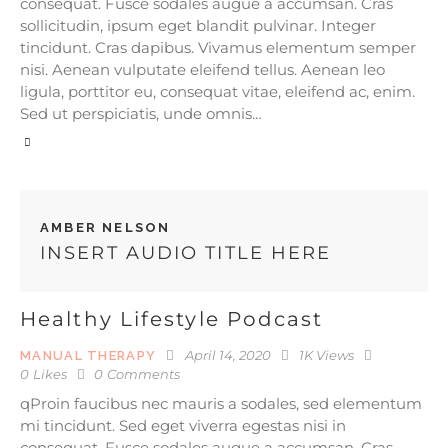
consequat. Fusce sodales augue a accumsan. Cras
sollicitudin, ipsum eget blandit pulvinar. Integer
tincidunt. Cras dapibus. Vivamus elementum semper
nisi. Aenean vulputate eleifend tellus. Aenean leo
ligula, porttitor eu, consequat vitae, eleifend ac, enim.
Sed ut perspiciatis, unde omnis…
AMBER NELSON
INSERT AUDIO TITLE HERE
Healthy Lifestyle Podcast
April 14, 2020
1K
Views
MANUAL THERAPY
0
Likes
0
Comments
qProin faucibus nec mauris a sodales, sed elementum
mi tincidunt. Sed eget viverra egestas nisi in
consequat. Fusce sodales augue a accumsan. Cras