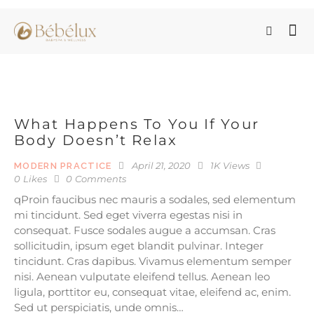
What Happens To You If Your
Body Doesn’t Relax
April 21, 2020
1K
Views
MODERN PRACTICE
0
Likes
0
Comments
qProin faucibus nec mauris a sodales, sed elementum
mi tincidunt. Sed eget viverra egestas nisi in
consequat. Fusce sodales augue a accumsan. Cras
sollicitudin, ipsum eget blandit pulvinar. Integer
tincidunt. Cras dapibus. Vivamus elementum semper
nisi. Aenean vulputate eleifend tellus. Aenean leo
ligula, porttitor eu, consequat vitae, eleifend ac, enim.
Sed ut perspiciatis, unde omnis…